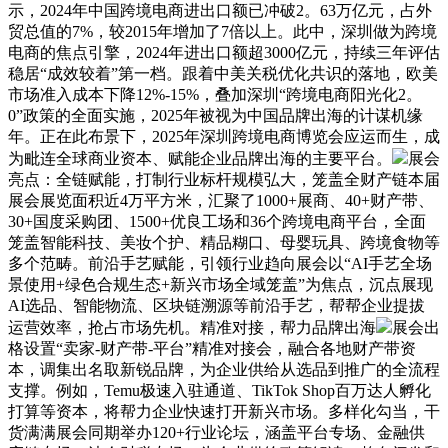
示，2024年中国跨境电商进出口额已冲破2。63万亿元，占外
贸总值的7%，较2015年增加了7倍以上。此中，深圳做为跨境
电商的焦点引擎，2024年进出口额超3000亿元，持续三年评估
稳居“成效较着”第一档。跟着中美关税优化共识的落地，欧美
市场准入成本下降12%-15%，叠加深圳“跨境电商阳光化2。
0”政策的全面实施，2025年被视为中国品牌出海的计谋机缘
年。正在此布景下，2025年深圳跨境电商博览会应运而生，成
为毗连全球商业资本、赋能企业品牌出海的主要平台。
展会
亮点：全链赋能，打制行业标杆规模弘大，笼盖全财产链本届
展会展览面积近4万平方米，汇聚了1000+展商、40+财产带、
30+国度采购团、1500+优良工场和36个跨境电商平台，全面
笼盖智能科技、美妆个护、精品糊口、母婴玩具、跨境食物等
多个范畴。前沿手艺赋能，引领行业趋向展会以“AI手艺全场
景使用+绿色合规生态+新兴市场全域笼盖”为焦点，沉点展现
AI选品、智能物流、区块链溯源等前沿手艺，帮帮企业提拔
运营效率，抢占市场先机。精准对接，帮力品牌出海
展会出
格设置“卖家-财产带-平台”精准对接会，融合各地财产带资
本，调集出名取新锐品牌，为企业供给从选品到推广的全流程
支撑。例如，Temu极速入驻通道、TikTok Shop百万达人孵化
打算等资本，将帮力企业快速打开新兴市场。多样化勾当，干
货满满展会同期举办120+行业论坛，涵盖平台专场、金融供