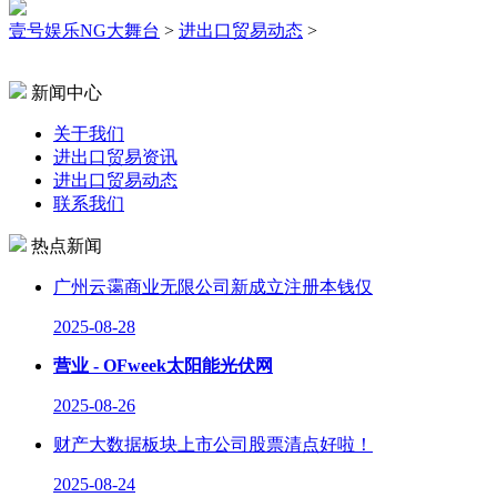
壹号娱乐NG大舞台
>
进出口贸易动态
>
新闻中心
关于我们
进出口贸易资讯
进出口贸易动态
联系我们
热点新闻
广州云霭商业无限公司新成立注册本钱仅
2025-08-28
营业 - OFweek太阳能光伏网
2025-08-26
财产大数据板块上市公司股票清点好啦！
2025-08-24