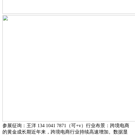
参展征询：王洋 134 1041 7871（可+v）行业布景：跨境电商
的黄金成长期近年来，跨境电商行业持续高速增加。数据显