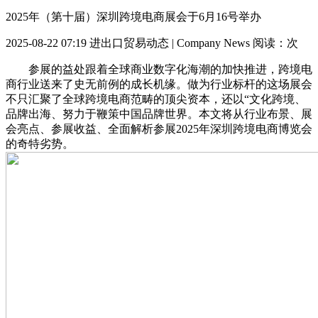
2025年（第十届）深圳跨境电商展会于6月16号举办
2025-08-22 07:19
进出口贸易动态 | Company News
阅读：
次
参展的益处跟着全球商业数字化海潮的加快推进，跨境电
商行业送来了史无前例的成长机缘。做为行业标杆的这场展会
不只汇聚了全球跨境电商范畴的顶尖资本，还以“文化跨境、
品牌出海、努力于鞭策中国品牌世界。本文将从行业布景、展
会亮点、参展收益、全面解析参展2025年深圳跨境电商博览会
的奇特劣势。