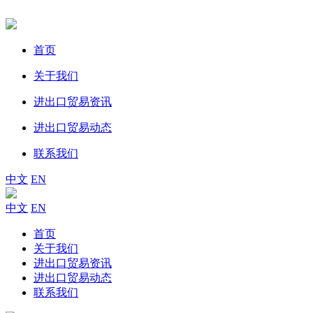
首页
关于我们
进出口贸易资讯
进出口贸易动态
联系我们
中文
EN
中文
EN
首页
关于我们
进出口贸易资讯
进出口贸易动态
联系我们