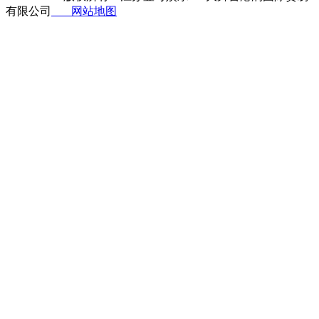
有限公司
网站地图